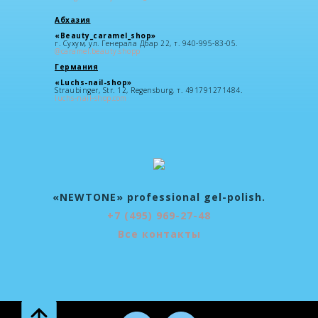
Абхазия
«Beauty_caramel_shop»
г. Сухум, ул. Генерала Дбар 22, т. 940-995-83-05.
@caramel.beauty.shopp
Германия
«Luchs-nail-shop»
Straubinger, Str. 12, Regensburg, т. 491791271484.
luchs-nail-shop.com
«NEWTONE» professional gel-polish.
+7 (495) 969-27-48
Все контакты