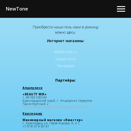
NewTone
Приобрести наши гель-лаки в розницу
можно здесь:
Интернет-магазины:
Wildberries.ru
Nippon-shop
FlameNails
Партнёры:
Апшеронск
«BEAUTY MIX»
т.
89180108549
Краснодарский край, г. Апшеронск переулок
Транспортный 2
https://www.instagram.com/beauty_mix_hair_/
Краснодар
Маникюрный магазин «Ямастер»
г. Краснодар, ул. Героя Яцкова, 9, к.1,
+7-918-374-30-47
instagram.com/yamaster_krd